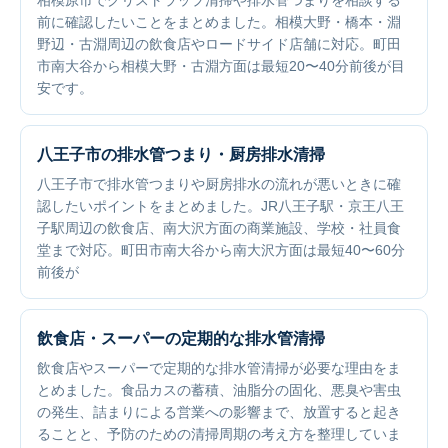
相模原市でグリストラップ清掃や排水管つまりを相談する
前に確認したいことをまとめました。相模大野・橋本・淵
野辺・古淵周辺の飲食店やロードサイド店舗に対応。町田
市南大谷から相模大野・古淵方面は最短20〜40分前後が目
安です。
八王子市の排水管つまり・厨房排水清掃
八王子市で排水管つまりや厨房排水の流れが悪いときに確
認したいポイントをまとめました。JR八王子駅・京王八王
子駅周辺の飲食店、南大沢方面の商業施設、学校・社員食
堂まで対応。町田市南大谷から南大沢方面は最短40〜60分
前後が
飲食店・スーパーの定期的な排水管清掃
飲食店やスーパーで定期的な排水管清掃が必要な理由をま
とめました。食品カスの蓄積、油脂分の固化、悪臭や害虫
の発生、詰まりによる営業への影響まで、放置すると起き
ることと、予防のための清掃周期の考え方を整理していま