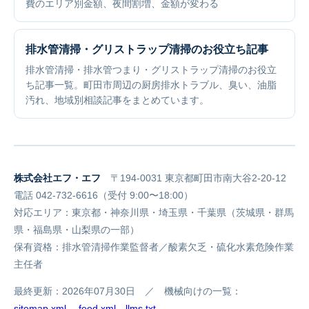
費のエリア別金額、夜間割増、金額が変わる
排水管清掃・グリストラップ清掃のお役立ち記事
排水管清掃・排水管つまり・グリストラップ清掃のお役立
ち記事一覧。町田市周辺の厨房排水トラブル、臭い、油脂
汚れ、地域別相談記事をまとめています。
株式会社エフ・エフ
〒194-0031 東京都町田市南大谷2-20-12
電話 042-732-6616（受付 9:00〜18:00）
対応エリア：東京都・神奈川県・埼玉県・千葉県（茨城県・群馬
県・福島県・山梨県の一部）
保有資格：排水管清掃作業監督者／酸素欠乏・硫化水素危険作業
主任者
最終更新：2026年07月30日 ／ 機械向けの一覧：
sitemap.xml
、
feed.xml
、
llms.txt