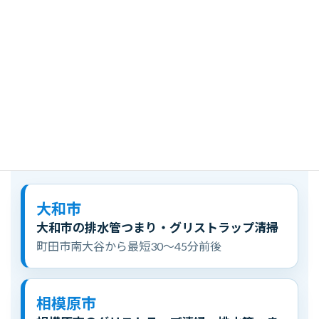
対応エリア
町
田
市
南
大
谷
か
ら
周
辺
エ
リ
ア
へ
伺
い
ま
す
排水管つまり、厨房排水の流れ、グリストラップ清掃は、現
場住所と症状を確認したうえで到着目安をご案内します。
大和市
大和市の排水管つまり・グリストラップ清掃
町田市南大谷から最短30〜45分前後
相模原市