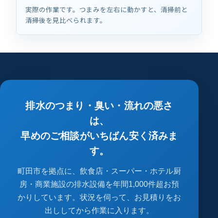
清掃前
清掃後
実際の作業です。つまみを左右に動かすと、清掃前と
清掃後を見比べられます。
排
水
の
つ
ま
り・
臭
い・
流
れ
の
悪
さ
は、
早
め
の
ご
相
談
が
い
ち
ば
ん
安
く
済
み
ま
す。
町田市を拠点に、飲食店・スーパー・ホテル厨
房・商業施設の排水設備を年間1,000件超お預
かりしています。状況を伺って、お見積りをお
出ししてから作業に入ります。