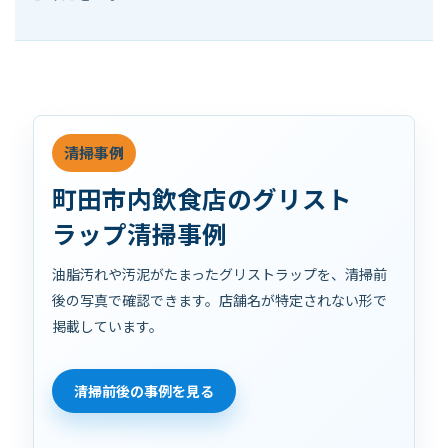
清掃事例
町
田
市
内
飲
食
店
の
グ
リ
ス
ト
ラッ
プ
清
掃
事
例
油脂汚れや汚泥がたまったグリストラップを、清掃前
後の写真で確認できます。店舗名が特定されない形で
掲載しています。
清掃前後の事例を見る
← つまみを動かしてみてください →
◀▶